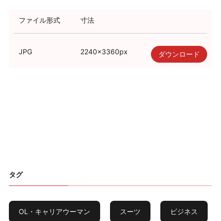
利用規約
ファイル形式
寸法
使い方・ヘルプ
JPG
2240
×
3360
px
ダウンロード
タグ
OL・キャリアウーマン
スーツ
ビジネス