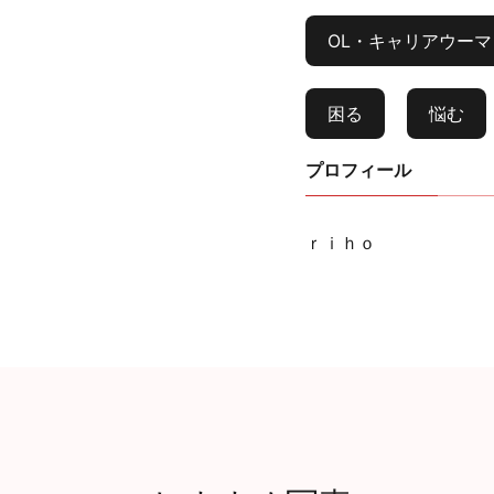
OL・キャリアウーマ
困る
悩む
プロフィール
ｒｉｈｏ