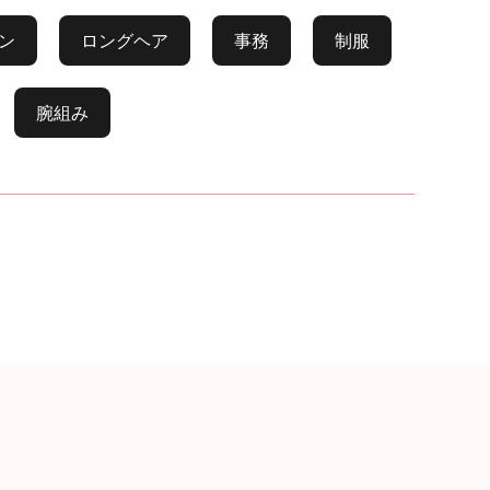
ン
ロングヘア
事務
制服
腕組み