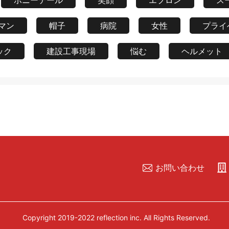
ポニーテール
笑顔
エプロン
ス
マン
帽子
病院
女性
プライ
ック
建設工事現場
悩む
ヘルメット
お問い合わせ
Copyright 2019-2022 reflection inc. All Rights Reserved.