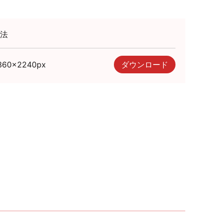
法
360
×
2240
px
ダウンロード