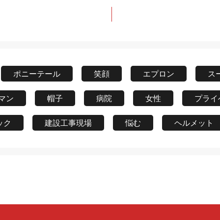
ポニーテール
笑顔
エプロン
ス
マン
帽子
病院
女性
プライ
ック
建設工事現場
悩む
ヘルメット