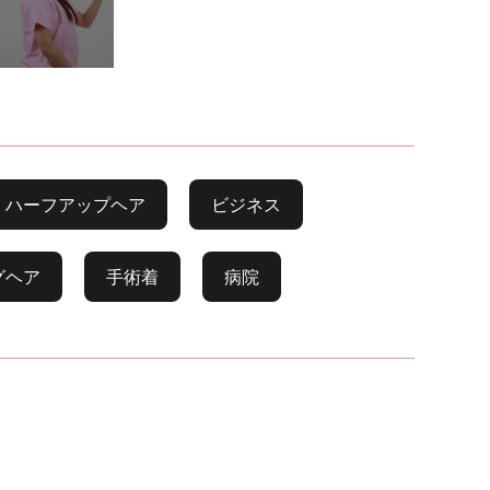
ハーフアップヘア
ビジネス
グヘア
手術着
病院