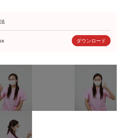
法
px
ダウンロード