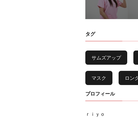
タグ
サムズアップ
マスク
ロン
プロフィール
ｒｉｙｏ