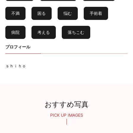
不満
困る
悩む
手術着
病院
考える
落ちこむ
プロフィール
ｓｈｉｈｏ
おすすめ写真
PICK UP IMAGES