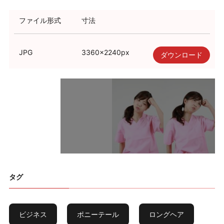
利用規約
ファイル形式
寸法
使い方・ヘルプ
JPG
3360
×
2240
px
ダウンロード
タグ
ビジネス
ポニーテール
ロングヘア