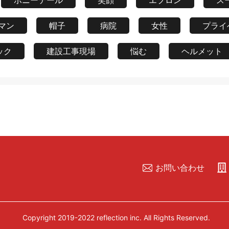
ポニーテール
笑顔
エプロン
ス
マン
帽子
病院
女性
プライ
ック
建設工事現場
悩む
ヘルメット
お問い合わせ
Copyright 2019-2022 reflection inc. All Rights Reserved.