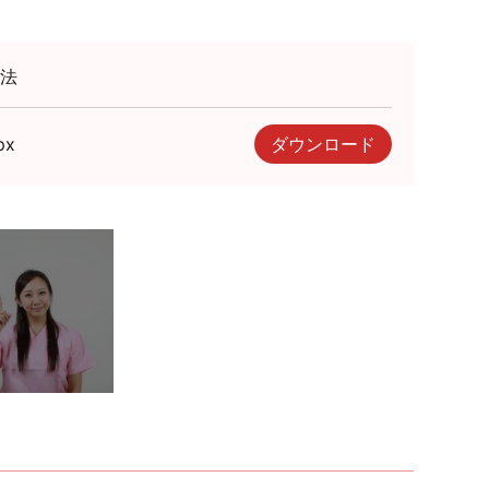
法
px
ダウンロード