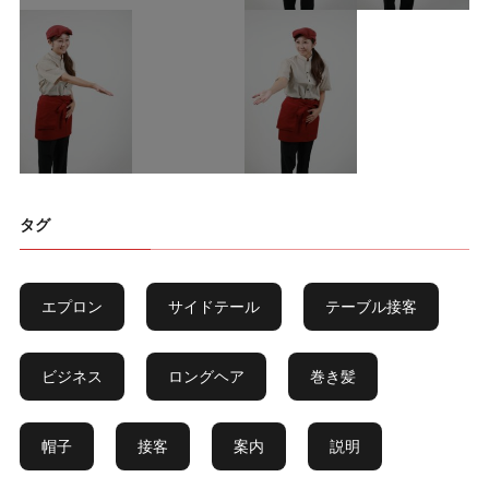
タグ
エプロン
サイドテール
テーブル接客
ビジネス
ロングヘア
巻き髪
帽子
接客
案内
説明