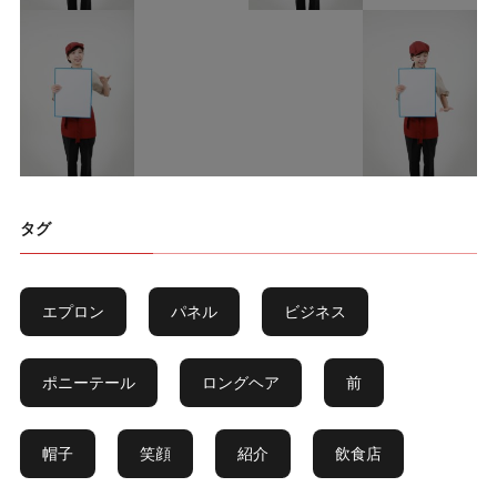
タグ
エプロン
パネル
ビジネス
ポニーテール
ロングヘア
前
帽子
笑顔
紹介
飲食店