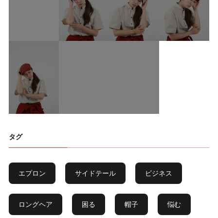
タグ
エプロン
サイドテール
ビジネス
ロングヘア
困る
帽子
悩む