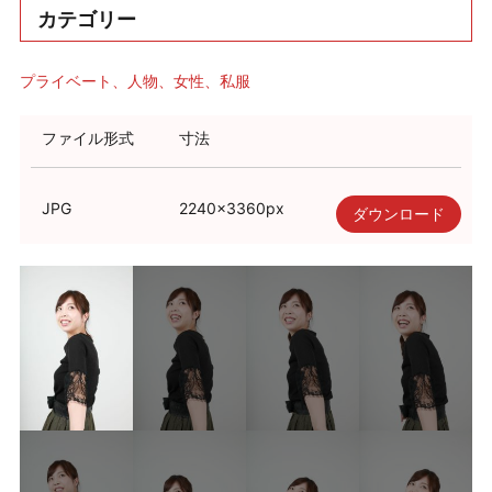
カテゴリー
プライベート
人物
女性
私服
ファイル形式
寸法
JPG
2240
×
3360
px
ダウンロード