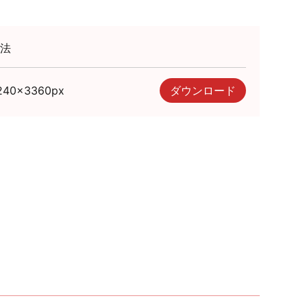
法
240
×
3360
px
ダウンロード