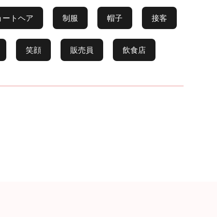
ョートヘア
制服
帽子
接客
笑顔
販売員
飲食店