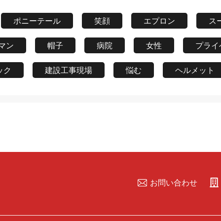
ポニーテール
笑顔
エプロン
ス
マン
帽子
病院
女性
プライ
ック
建設工事現場
悩む
ヘルメット
お問い合わせ