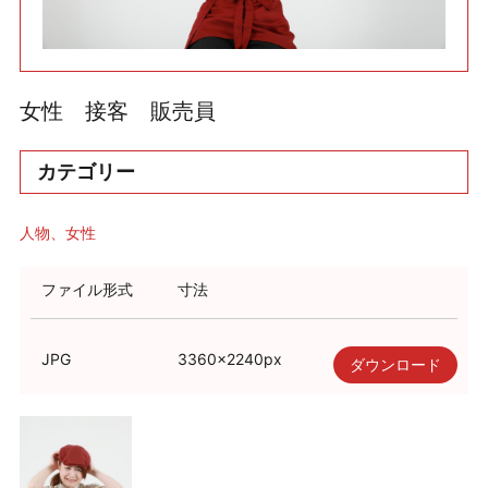
利用規約
使い方・ヘルプ
女性 接客 販売員
カテゴリー
人物
女性
ファイル形式
寸法
JPG
3360
×
2240
px
ダウンロード