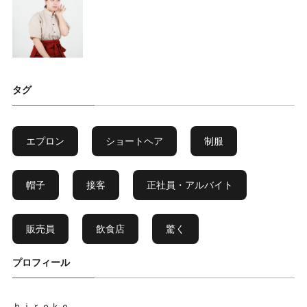
タグ
エプロン
ショートヘア
制服
帽子
接客
正社員・アルバイト
販売員
飲食店
驚く
プロフィール
ｈｉｒｏｋｏ