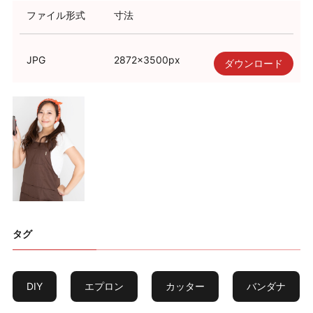
ファイル形式
寸法
JPG
2872
×
3500
px
ダウンロード
タグ
DIY
エプロン
カッター
バンダナ