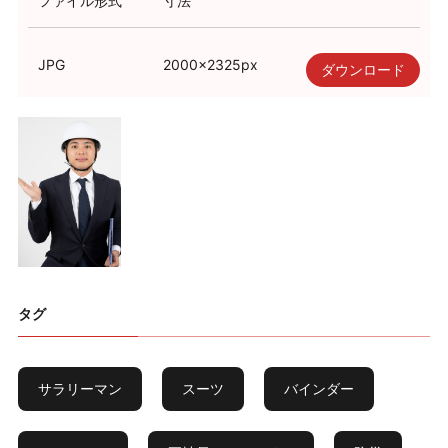
ファイル形式
寸法
JPG
2000
×
2325
px
ダウンロード
タグ
サラリーマン
スーツ
バインダー