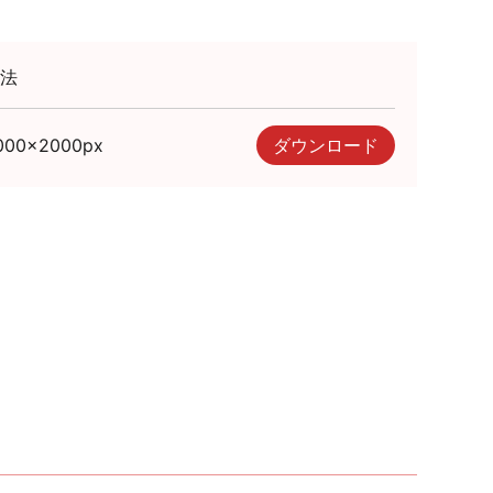
法
000
×
2000
px
ダウンロード