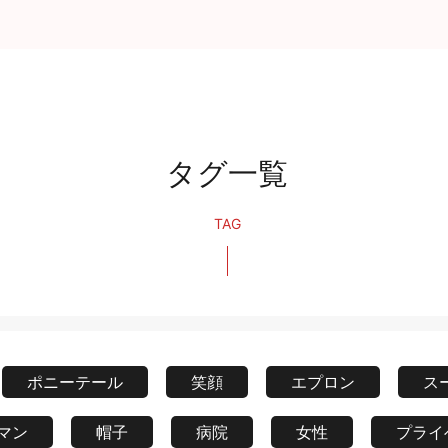
タグ一覧
TAG
ポニーテール
笑顔
エプロン
ス
マン
帽子
病院
女性
プライ