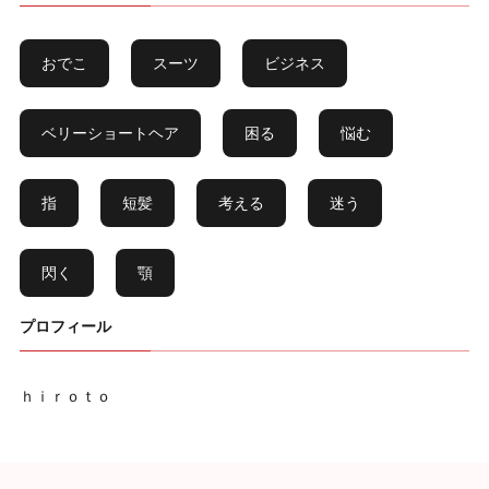
おでこ
スーツ
ビジネス
ベリーショートヘア
困る
悩む
指
短髪
考える
迷う
閃く
顎
プロフィール
ｈｉｒｏｔｏ