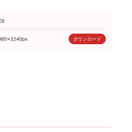
法
360
×
2240
px
ダウンロード