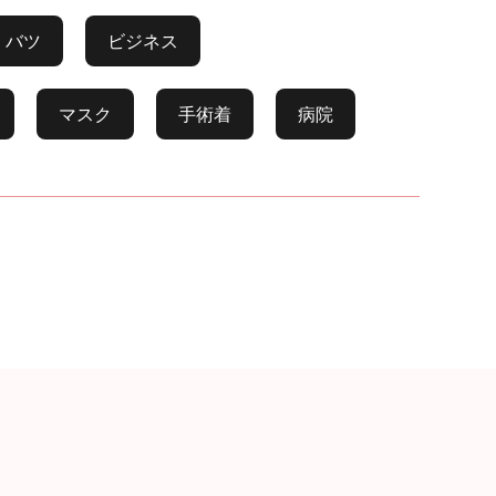
バツ
ビジネス
マスク
手術着
病院