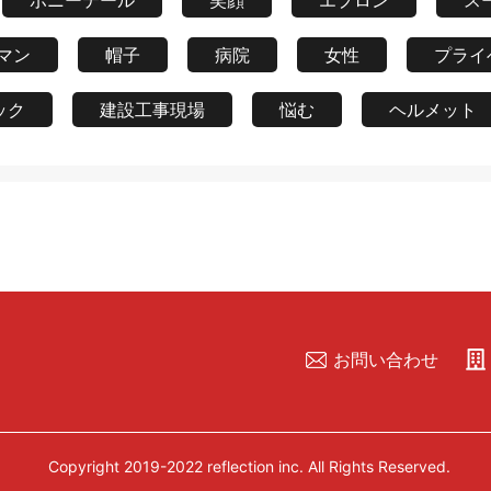
ポニーテール
笑顔
エプロン
ス
マン
帽子
病院
女性
プライ
ック
建設工事現場
悩む
ヘルメット
お問い合わせ
Copyright 2019-2022 reflection inc. All Rights Reserved.