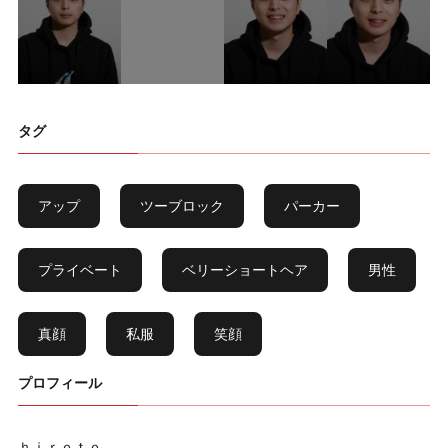
タグ
アップ
ツーブロック
パーカー
プライベート
ベリーショートヘア
男性
真顔
私服
笑顔
プロフィール
ｈｉｒｏｔｏ